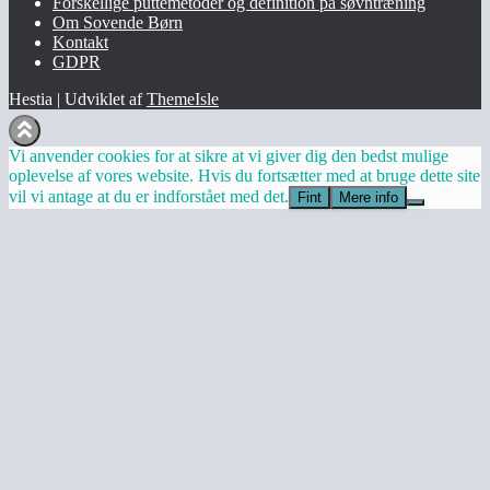
Forskellige puttemetoder og definition på søvntræning
Om Sovende Børn
Kontakt
GDPR
Hestia | Udviklet af
ThemeIsle
Vi anvender cookies for at sikre at vi giver dig den bedst mulige
oplevelse af vores website. Hvis du fortsætter med at bruge dette site
vil vi antage at du er indforstået med det.
Fint
Mere info