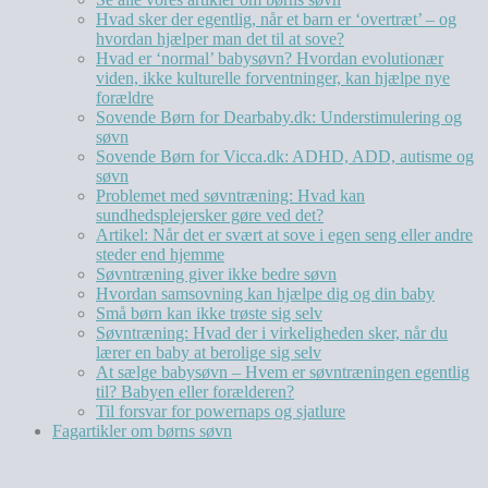
Hvad sker der egentlig, når et barn er ‘overtræt’ – og
hvordan hjælper man det til at sove?
Hvad er ‘normal’ babysøvn? Hvordan evolutionær
viden, ikke kulturelle forventninger, kan hjælpe nye
forældre
Sovende Børn for Dearbaby.dk: Understimulering og
søvn
Sovende Børn for Vicca.dk: ADHD, ADD, autisme og
søvn
Problemet med søvntræning: Hvad kan
sundhedsplejersker gøre ved det?
Artikel: Når det er svært at sove i egen seng eller andre
steder end hjemme
Søvntræning giver ikke bedre søvn
Hvordan samsovning kan hjælpe dig og din baby
Små børn kan ikke trøste sig selv
Søvntræning: Hvad der i virkeligheden sker, når du
lærer en baby at berolige sig selv
At sælge babysøvn – Hvem er søvntræningen egentlig
til? Babyen eller forælderen?
Til forsvar for powernaps og sjatlure
Fagartikler om børns søvn