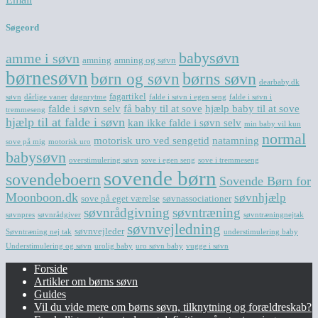
Søgeord
babysøvn
amme i søvn
amning
amning og søvn
børnesøvn
børn og søvn
børns søvn
dearbaby.dk
fagartikel
søvn
dårlige vaner
døgnrytme
falde i søvn i egen seng
falde i søvn i
falde i søvn selv
få baby til at sove
hjælp baby til at sove
tremmeseng
hjælp til at falde i søvn
kan ikke falde i søvn selv
min baby vil kun
normal
motorisk uro ved sengetid
natamning
sove på mig
motorisk uro
babysøvn
overstimulering søvn
sove i egen seng
sove i tremmeseng
sovende børn
sovendeboern
Sovende Børn for
Moonboon.dk
søvnhjælp
sove på eget værelse
søvnassociationer
søvnrådgivning
søvntræning
søvnpres
søvnrådgiver
søvntræningnejtak
søvnvejledning
søvnvejleder
Søvntræning nej tak
understimulering baby
Understimulering og søvn
urolig baby
uro søvn baby
vugge i søvn
Forside
Artikler om børns søvn
Guides
Vil du vide mere om børns søvn, tilknytning og forældreskab?​