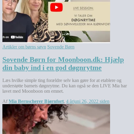
Artikler om børns søvn
Sovende Børn
Sovende Børn for Moonboon.dk: Hjælp
din baby ind i en god døgnrytme
Læs hvilke simple ting forældre selv kan gøre for at etablere og
understøtte barnets døgnrytme. Du kan også se den LIVE Mia har
lavet med Moonboon om emnet.
Af
Mia Bernscherer Bjørnfort
,
4 år
juni 26, 2022
siden