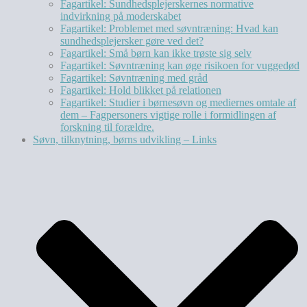
Fagartikel: Sundhedsplejerskernes normative
indvirkning på moderskabet
Fagartikel: Problemet med søvntræning: Hvad kan
sundhedsplejersker gøre ved det?
Fagartikel: Små børn kan ikke trøste sig selv
Fagartikel: Søvntræning kan øge risikoen for vuggedød
Fagartikel: Søvntræning med gråd
Fagartikel: Hold blikket på relationen
Fagartikel: Studier i børnesøvn og mediernes omtale af
dem – Fagpersoners vigtige rolle i formidlingen af
forskning til forældre.
Søvn, tilknytning, børns udvikling – Links