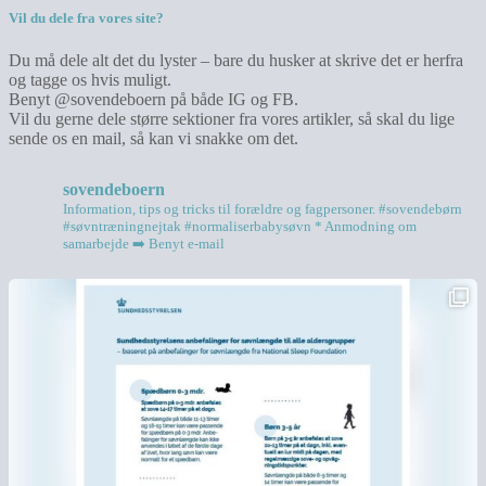
Vil du dele fra vores site?
Du må dele alt det du lyster – bare du husker at skrive det er herfra
og tagge os hvis muligt.
Benyt @sovendeboern på både IG og FB.
Vil du gerne dele større sektioner fra vores artikler, så skal du lige
sende os en mail, så kan vi snakke om det.
sovendeboern
Information, tips og tricks til forældre og fagpersoner.
#sovendebørn
#søvntræningnejtak
#normaliserbabysøvn
* Anmodning om
samarbejde ➡️ Benyt e-mail