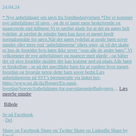
24.04.24
* Nye anbefalinger om søvn fra Sundhedsstyrelsen *
Der er kommet
nye anbefalinger til søvn - og de er langt mere beskrivende og
nuancerede end tidligere.
Vi er særligt glade for at det nu gøres helt
tydeligt, at særligt de mindre børn kan have et meget bredt
normalområde for søvn.
Når det gøres tydeligt at nogle børn sover
mindre eller mere end ‘anbefalingerne’ ellers siger, så vil det skabe
ro hos de forældre hvis børn ikke sover “som alle de andre børn”.
Vi
velkommer de nye anbefalinger og nuancer med glæde - og håber
det vil give forældre skuldre der kan komme ned på plads.
Alle børn
er forskellige - se på det specifikke barn for at vurdere hvor meget,
hvordan og hvornår netop dette barn sover bedst.
Læs
anbefalingerne på SST’s hjemmeside via linket her:
https://www.sst.dk/da/Borger/En-sund-
hverdag/Soevn/Anbefalinger-for-soevnlaengde
#babysøvn
...
Læs
mere
Se mindre
Billede
Se på Facebook
·
Del
Share on Facebook
Share on Twitter
Share on LinkedIn
Share by
Email