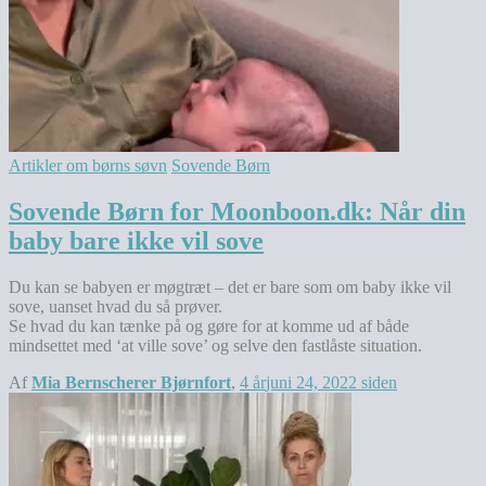
Artikler om børns søvn
Sovende Børn
Sovende Børn for Moonboon.dk: Når din
baby bare ikke vil sove
Du kan se babyen er møgtræt – det er bare som om baby ikke vil
sove, uanset hvad du så prøver.
Se hvad du kan tænke på og gøre for at komme ud af både
mindsettet med ‘at ville sove’ og selve den fastlåste situation.
Af
Mia Bernscherer Bjørnfort
,
4 år
juni 24, 2022
siden