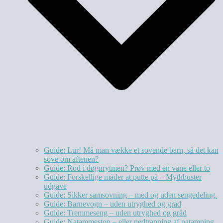
Guide: Lur! Må man vække et sovende barn, så det kan
sove om aftenen?
Guide: Rod i døgnrytmen? Prøv med en vane eller to
Guide: Forskellige måder at putte på – Mythbuster
udgave
Guide: Sikker samsovning – med og uden sengedeling.
Guide: Barnevogn – uden utryghed og gråd
Guide: Tremmeseng – uden utryghed og gråd
Guide: Natammestop – eller nedtrapning af natamning