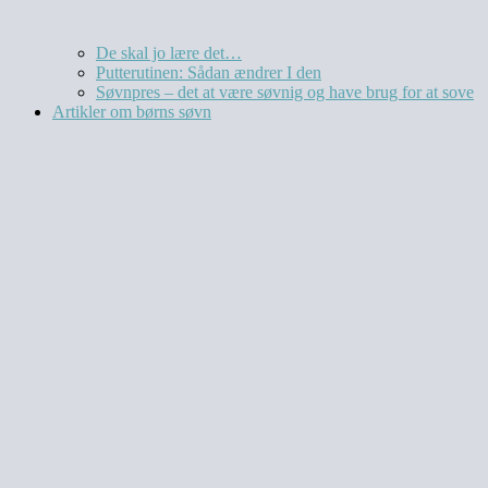
De skal jo lære det…
Putterutinen: Sådan ændrer I den
Søvnpres – det at være søvnig og have brug for at sove
Artikler om børns søvn