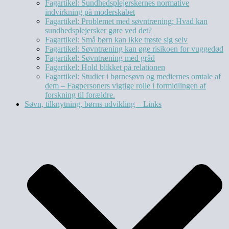
Fagartikel: Sundhedsplejerskernes normative
indvirkning på moderskabet
Fagartikel: Problemet med søvntræning: Hvad kan
sundhedsplejersker gøre ved det?
Fagartikel: Små børn kan ikke trøste sig selv
Fagartikel: Søvntræning kan øge risikoen for vuggedød
Fagartikel: Søvntræning med gråd
Fagartikel: Hold blikket på relationen
Fagartikel: Studier i børnesøvn og mediernes omtale af
dem – Fagpersoners vigtige rolle i formidlingen af
forskning til forældre.
Søvn, tilknytning, børns udvikling – Links