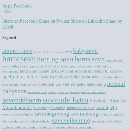
Se på Facebook
·
Del
Share on Facebook
Share on Twitter
Share on LinkedIn
Share by
Email
Søgeord
babysøvn
amme i søvn
amning
amning og søvn
børnesøvn
børn og søvn
børns søvn
dearbaby.dk
fagartikel
søvn
dårlige vaner
døgnrytme
falde i søvn i egen seng
falde i søvn i
falde i søvn selv
få baby til at sove
hjælp baby til at sove
tremmeseng
hjælp til at falde i søvn
kan ikke falde i søvn selv
min baby vil kun
normal
motorisk uro ved sengetid
natamning
sove på mig
motorisk uro
babysøvn
overstimulering søvn
sove i egen seng
sove i tremmeseng
sovende børn
sovendeboern
Sovende Børn for
Moonboon.dk
søvnhjælp
sove på eget værelse
søvnassociationer
søvnrådgivning
søvntræning
søvnpres
søvnrådgiver
søvntræningnejtak
søvnvejledning
søvnvejleder
Søvntræning nej tak
understimulering baby
Understimulering og søvn
urolig baby
uro søvn baby
vugge i søvn