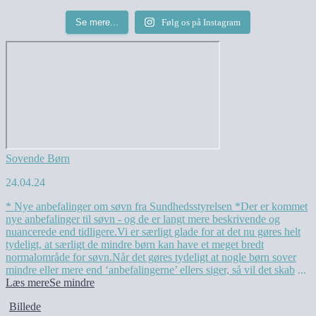
Se mere...
Følg os på Instagram
Sovende Børn
24.04.24
* Nye anbefalinger om søvn fra Sundhedsstyrelsen *
Der er kommet
nye anbefalinger til søvn - og de er langt mere beskrivende og
nuancerede end tidligere.
Vi er særligt glade for at det nu gøres helt
tydeligt, at særligt de mindre børn kan have et meget bredt
normalområde for søvn.
Når det gøres tydeligt at nogle børn sover
mindre eller mere end ‘anbefalingerne’ ellers siger, så vil det skab
...
Læs mere
Se mindre
Billede