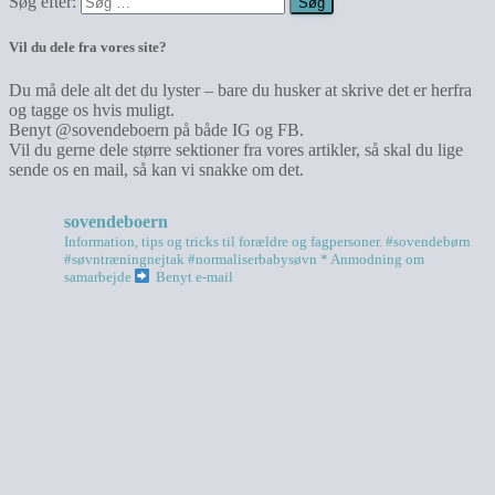
Søg efter:
Vil du dele fra vores site?
Du må dele alt det du lyster – bare du husker at skrive det er herfra
og tagge os hvis muligt.
Benyt @sovendeboern på både IG og FB.
Vil du gerne dele større sektioner fra vores artikler, så skal du lige
sende os en mail, så kan vi snakke om det.
sovendeboern
Information, tips og tricks til forældre og fagpersoner.
#sovendebørn
#søvntræningnejtak
#normaliserbabysøvn
* Anmodning om
samarbejde
Benyt e-mail