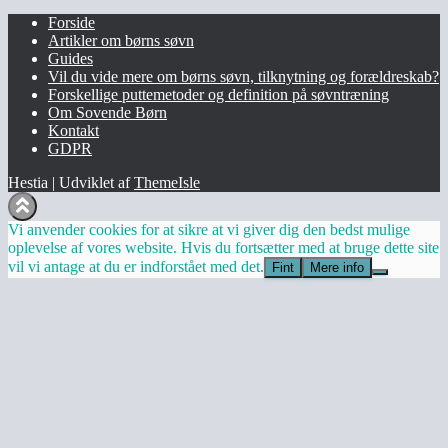
Forside
Artikler om børns søvn
Guides
Vil du vide mere om børns søvn, tilknytning og forældreskab?​
Forskellige puttemetoder og definition på søvntræning
Om Sovende Børn
Kontakt
GDPR
Hestia | Udviklet af
ThemeIsle
Vi anvender cookies for at sikre at vi giver dig den bedst mulige
oplevelse af vores website. Hvis du fortsætter med at bruge dette site
vil vi antage at du er indforstået med det.
Fint
Mere info