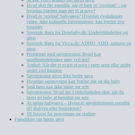
Hvad sker der egentlig, når et barn er ‘overtræt’ – og
hvordan hjælper man det til at sove?
Hvad er ‘normal’ babysøvn? Hvordan evolutionær
viden, ikke kulturelle forventninger, kan hjælpe nye
forældre
Sovende Børn for Dearbaby.dk: Understimulering og
søvn
Sovende Børn for Vicca.dk: ADHD, ADD, autisme og
søvn
Problemet med søvntræning: Hvad kan
sundhedsplejersker gøre ved det?
Artikel: Når det er svært at sove i egen seng eller andre
steder end hjemme
Søvntræning giver ikke bedre søvn
Hvordan samsovning kan hjælpe dig og din baby
Små børn kan ikke trøste sig selv
Søvntræning: Hvad der i virkeligheden sker, når du
lærer en baby at berolige sig selv
At sælge babysøvn – Hvem er søvntræningen egentlig
til? Babyen eller forælderen?
Til forsvar for powernaps og sjatlure
Fagartikler om børns søvn