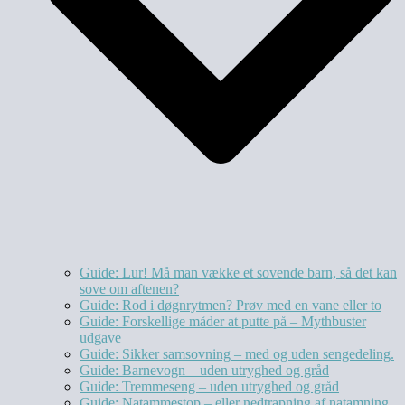
Guide: Lur! Må man vække et sovende barn, så det kan
sove om aftenen?
Guide: Rod i døgnrytmen? Prøv med en vane eller to
Guide: Forskellige måder at putte på – Mythbuster
udgave
Guide: Sikker samsovning – med og uden sengedeling.
Guide: Barnevogn – uden utryghed og gråd
Guide: Tremmeseng – uden utryghed og gråd
Guide: Natammestop – eller nedtrapning af natamning