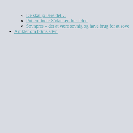
De skal jo lære det…
Putterutinen: Sådan ændrer I den
Søvnpres – det at være søvnig og have brug for at sove
Artikler om børns søvn