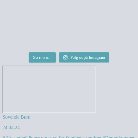
Se mere...
Følg os på Instagram
Sovende Børn
24.04.24
* Nye anbefalinger om søvn fra Sundhedsstyrelsen *
Der er kommet