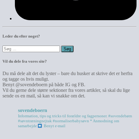
Leder du efter noget?
Søg
efter:
Vil du dele fra vores site?
Du må dele alt det du lyster – bare du husker at skrive det er herfra
og tagge os hvis muligt.
Benyt @sovendeboern på både IG og FB.
Vil du gerne dele større sektioner fra vores artikler, så skal du lige
sende os en mail, så kan vi snakke om det.
sovendeboern
Information, tips og tricks til forældre og fagpersoner.
#sovendebørn
#søvntræningnejtak
#normaliserbabysøvn
* Anmodning om
samarbejde
Benyt e-mail