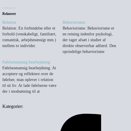
Relateret
Relation
Behaviorisme
Relation: En forbindelse eller et
Behaviorisme: Behaviorisme er
forhold (venskabeligt, familiært,
en retning indenfor psykologi,
romantisk, arbejdsmæssigt mm.)
der tager afsæt i studier af
mellem to individer.
direkte observerbar adfærd. Den
oprindelige behaviorisme
tillægger ikke mentale tilstande
Følelsesmæssig bearbejdning
nogen betydning, modsat f.eks.
Følelsesmæssig bearbejdning: At
moderne kognitionspsykologi.
acceptere og reflektere over de
Psyken betragtes som en "black
følelser, man oplever i relation
box", hvor man kan studere
til sit liv. At lade følelserne være
input (sanseindtryk) og
der i modsætning til at
efterfølgende output (adfærd)
undertrykke dem/lade som om,
men ikke de mentale processer,
noget ikke sker eller påvirker
…
Kategorier:
en.