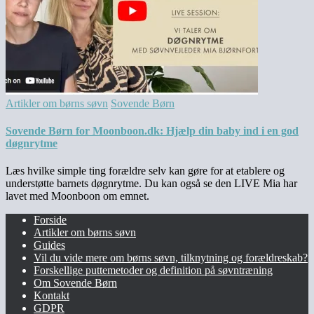
Artikler om børns søvn
Sovende Børn
Sovende Børn for Moonboon.dk: Hjælp din baby ind i en god
døgnrytme
Læs hvilke simple ting forældre selv kan gøre for at etablere og
understøtte barnets døgnrytme. Du kan også se den LIVE Mia har
lavet med Moonboon om emnet.
Forside
Artikler om børns søvn
Guides
Vil du vide mere om børns søvn, tilknytning og forældreskab?​
Forskellige puttemetoder og definition på søvntræning
Om Sovende Børn
Kontakt
GDPR