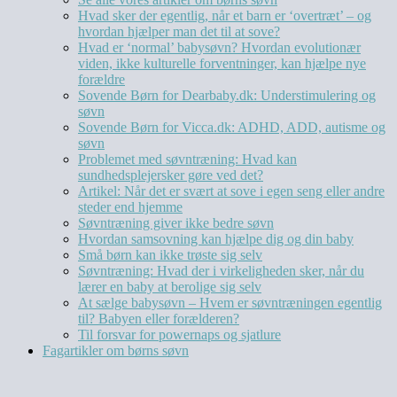
Hvad sker der egentlig, når et barn er ‘overtræt’ – og
hvordan hjælper man det til at sove?
Hvad er ‘normal’ babysøvn? Hvordan evolutionær
viden, ikke kulturelle forventninger, kan hjælpe nye
forældre
Sovende Børn for Dearbaby.dk: Understimulering og
søvn
Sovende Børn for Vicca.dk: ADHD, ADD, autisme og
søvn
Problemet med søvntræning: Hvad kan
sundhedsplejersker gøre ved det?
Artikel: Når det er svært at sove i egen seng eller andre
steder end hjemme
Søvntræning giver ikke bedre søvn
Hvordan samsovning kan hjælpe dig og din baby
Små børn kan ikke trøste sig selv
Søvntræning: Hvad der i virkeligheden sker, når du
lærer en baby at berolige sig selv
At sælge babysøvn – Hvem er søvntræningen egentlig
til? Babyen eller forælderen?
Til forsvar for powernaps og sjatlure
Fagartikler om børns søvn