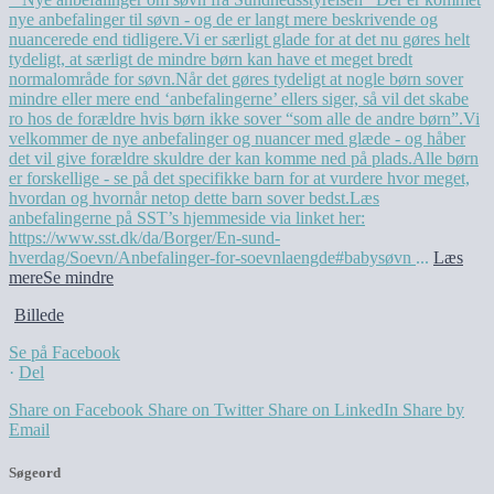
nye anbefalinger til søvn - og de er langt mere beskrivende og
nuancerede end tidligere.
Vi er særligt glade for at det nu gøres helt
tydeligt, at særligt de mindre børn kan have et meget bredt
normalområde for søvn.
Når det gøres tydeligt at nogle børn sover
mindre eller mere end ‘anbefalingerne’ ellers siger, så vil det skabe
ro hos de forældre hvis børn ikke sover “som alle de andre børn”.
Vi
velkommer de nye anbefalinger og nuancer med glæde - og håber
det vil give forældre skuldre der kan komme ned på plads.
Alle børn
er forskellige - se på det specifikke barn for at vurdere hvor meget,
hvordan og hvornår netop dette barn sover bedst.
Læs
anbefalingerne på SST’s hjemmeside via linket her:
https://www.sst.dk/da/Borger/En-sund-
hverdag/Soevn/Anbefalinger-for-soevnlaengde
#babysøvn
...
Læs
mere
Se mindre
Billede
Se på Facebook
·
Del
Share on Facebook
Share on Twitter
Share on LinkedIn
Share by
Email
Søgeord