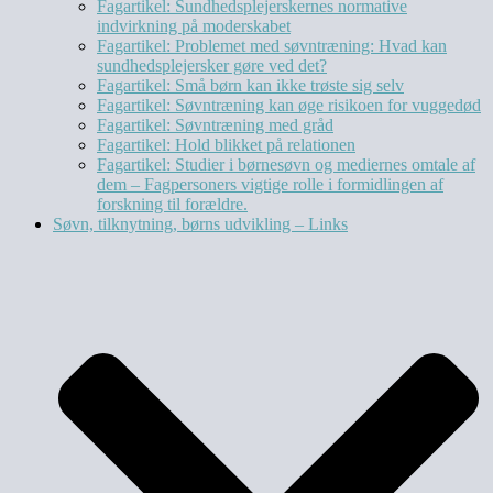
Fagartikel: Sundhedsplejerskernes normative
indvirkning på moderskabet
Fagartikel: Problemet med søvntræning: Hvad kan
sundhedsplejersker gøre ved det?
Fagartikel: Små børn kan ikke trøste sig selv
Fagartikel: Søvntræning kan øge risikoen for vuggedød
Fagartikel: Søvntræning med gråd
Fagartikel: Hold blikket på relationen
Fagartikel: Studier i børnesøvn og mediernes omtale af
dem – Fagpersoners vigtige rolle i formidlingen af
forskning til forældre.
Søvn, tilknytning, børns udvikling – Links