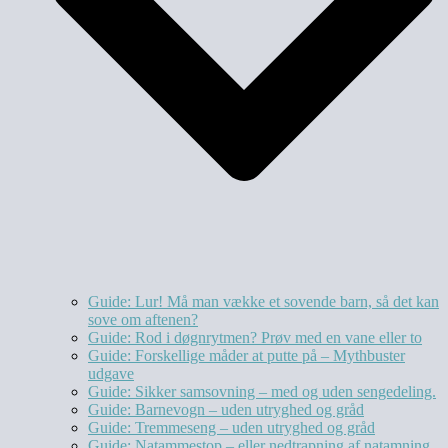
Guide: Lur! Må man vække et sovende barn, så det kan
sove om aftenen?
Guide: Rod i døgnrytmen? Prøv med en vane eller to
Guide: Forskellige måder at putte på – Mythbuster
udgave
Guide: Sikker samsovning – med og uden sengedeling.
Guide: Barnevogn – uden utryghed og gråd
Guide: Tremmeseng – uden utryghed og gråd
Guide: Natammestop – eller nedtrapning af natamning