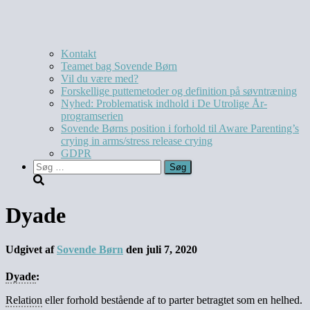
Kontakt
Teamet bag Sovende Børn
Vil du være med?
Forskellige puttemetoder og definition på søvntræning
Nyhed: Problematisk indhold i De Utrolige År-
programserien
Sovende Børns position i forhold til Aware Parenting’s
crying in arms/stress release crying
GDPR
Søg
efter:
Dyade
Udgivet af
Sovende Børn
den
juli 7, 2020
Dyade
:
Relation
eller forhold bestående af to parter betragtet som en helhed.