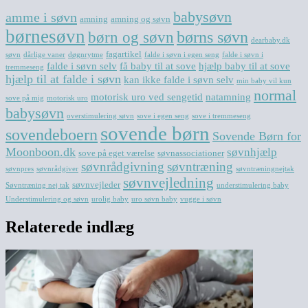
babysøvn
amme i søvn
amning
amning og søvn
børnesøvn
børn og søvn
børns søvn
dearbaby.dk
fagartikel
søvn
dårlige vaner
døgnrytme
falde i søvn i egen seng
falde i søvn i
falde i søvn selv
få baby til at sove
hjælp baby til at sove
tremmeseng
hjælp til at falde i søvn
kan ikke falde i søvn selv
min baby vil kun
normal
motorisk uro ved sengetid
natamning
sove på mig
motorisk uro
babysøvn
overstimulering søvn
sove i egen seng
sove i tremmeseng
sovende børn
sovendeboern
Sovende Børn for
Moonboon.dk
søvnhjælp
sove på eget værelse
søvnassociationer
søvnrådgivning
søvntræning
søvnpres
søvnrådgiver
søvntræningnejtak
søvnvejledning
søvnvejleder
Søvntræning nej tak
understimulering baby
Understimulering og søvn
urolig baby
uro søvn baby
vugge i søvn
Relaterede indlæg