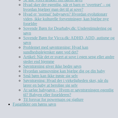
Hvad sker der egentlig, når et barn er ‘overtræt’ – og
hvordan hjælper man det til at sove?
Hvad er ‘normal’ babysøvn? Hvordan evolutionær
viden, ikke kulturelle forventninger, kan hjælpe nye
forældre
Sovende Børn for Dearbaby.dk: Understimulering og
søvn
Sovende Børn for Vicca.dk: ADHD, ADD, autisme og
søvn
Problemet med søvntræning: Hvad kan
sundhedsplejersker gøre ved det?
Artikel: Når det er svært at sove i egen seng eller andre
steder end hjemme
Søvntræning giver ikke bedre søvn
Hvordan samsovning kan hjælpe dig og din baby
Små børn kan ikke trøste sig selv
Søvntræning: Hvad der i virkeligheden sker, når du
lærer en baby at berolige sig selv
At sælge babysøvn – Hvem er søvntræningen egentlig
til? Babyen eller forælderen?
Til forsvar for powernaps og sjatlure
Fagartikler om børns søvn