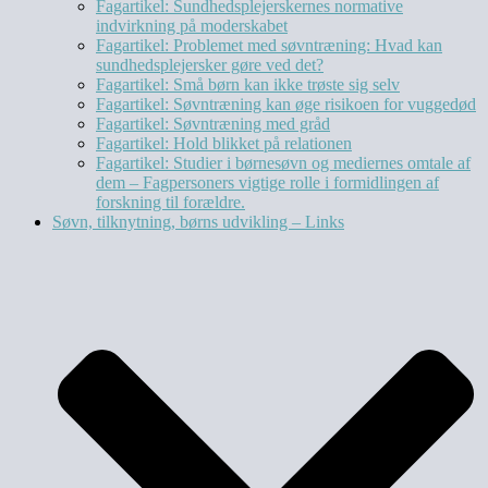
Fagartikel: Sundhedsplejerskernes normative
indvirkning på moderskabet
Fagartikel: Problemet med søvntræning: Hvad kan
sundhedsplejersker gøre ved det?
Fagartikel: Små børn kan ikke trøste sig selv
Fagartikel: Søvntræning kan øge risikoen for vuggedød
Fagartikel: Søvntræning med gråd
Fagartikel: Hold blikket på relationen
Fagartikel: Studier i børnesøvn og mediernes omtale af
dem – Fagpersoners vigtige rolle i formidlingen af
forskning til forældre.
Søvn, tilknytning, børns udvikling – Links