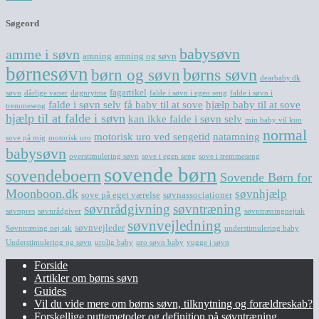
Søgeord
babysøvn
amme i søvn
amning
amning og søvn
børnesøvn
børn og søvn
børns søvn
dearbaby.dk
fagartikel
søvn
dårlige vaner
døgnrytme
falde i søvn i egen seng
falde i søvn i
falde i søvn selv
få baby til at sove
hjælp baby til at sove
tremmeseng
hjælp til at falde i søvn
kan ikke falde i søvn selv
min baby vil kun
normal
motorisk uro ved sengetid
natamning
sove på mig
motorisk uro
babysøvn
overstimulering søvn
sove i egen seng
sove i tremmeseng
sovende børn
sovendeboern
Sovende Børn for
Moonboon.dk
søvnhjælp
sove på eget værelse
søvnassociationer
søvnrådgivning
søvntræning
søvnpres
søvnrådgiver
søvntræningnejtak
søvnvejledning
søvnvejleder
Søvntræning nej tak
understimulering baby
Understimulering og søvn
urolig baby
uro søvn baby
vugge i søvn
Forside
Artikler om børns søvn
Guides
Vil du vide mere om børns søvn, tilknytning og forældreskab?​
Forskellige puttemetoder og definition på søvntræning