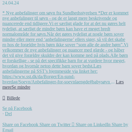
24.04.24
* Nye anbefalinger om søvn fra Sundhedsstyrelsen *
Der er kommet
nye anbefalinger til søvn - og de er langt mere beskrivende og
nuancerede end tidligere.
Vi er særligt glade for at det nu gøres helt
tydeligt, at særligt de mindre børn kan have et meget bredt
normalområde for søvn.
Når det gøres tydeligt at nogle børn sover
mindre eller mere end ‘anbefalingerne’ ellers siger, så vil det skabe
ro hos de forældre hvis børn ikke sover “som alle de andre børn”.
Vi
velkommer de nye anbefalinger og nuancer med glæde - og håber
det vil give forældre skuldre der kan komme ned på plads.
Alle børn
er forskellige - se på det specifikke barn for at vurdere hvor meget,
hvordan og hvornår netop dette barn sover bedst.
Læs
anbefalingerne på SST’s hjemmeside via linket her:
https://www.sst.dk/da/Borger/En-sund-
hverdag/Soevn/Anbefalinger-for-soevnlaengde
#babysøvn
...
Læs
mere
Se mindre
Billede
Se på Facebook
·
Del
Share on Facebook
Share on Twitter
Share on LinkedIn
Share by
Email