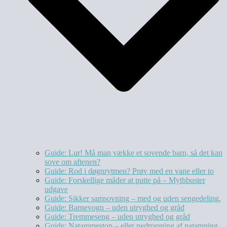
Guide: Lur! Må man vække et sovende barn, så det kan
sove om aftenen?
Guide: Rod i døgnrytmen? Prøv med en vane eller to
Guide: Forskellige måder at putte på – Mythbuster
udgave
Guide: Sikker samsovning – med og uden sengedeling.
Guide: Barnevogn – uden utryghed og gråd
Guide: Tremmeseng – uden utryghed og gråd
Guide: Natammestop – eller nedtrapning af natamning