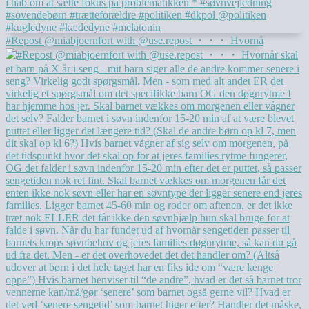
#Repost @miabjoernfort with @use.repost ・・・ Hvornå