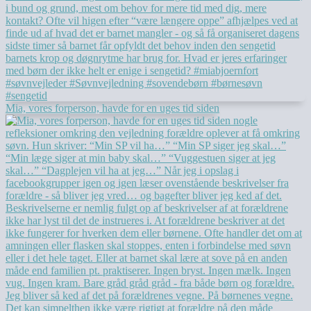
Mia, vores forperson, havde for en uges tid siden