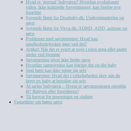
Hvad er ‘normal’ babysøvn? Hvordan evolutionær
viden, ikke kulturelle forventninger, kan hjælpe nye
forældre
Sovende Børn for Dearbaby.dk: Understimulering og
søvn
Sovende Børn for Vicca.dk: ADHD, ADD, autisme og
søvn
Problemet med søvntræning: Hvad kan
sundhedsplejersker gøre ved det?
Artikel: Når det er svært at sove i egen seng eller andre
steder end hjemme
Søvntræning giver ikke bedre søvn
Hvordan samsovning kan hjælpe dig og din baby
Små børn kan ikke trøste sig selv
Søvntræning: Hvad der i virkeligheden sker, når du
lærer en baby at berolige sig selv
At sælge babysøvn – Hvem er søvntræningen egentlig
til? Babyen eller forælderen?
Til forsvar for powernaps og sjatlure
Fagartikler om børns søvn