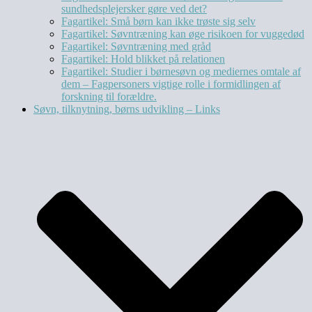
sundhedsplejersker gøre ved det?
Fagartikel: Små børn kan ikke trøste sig selv
Fagartikel: Søvntræning kan øge risikoen for vuggedød
Fagartikel: Søvntræning med gråd
Fagartikel: Hold blikket på relationen
Fagartikel: Studier i børnesøvn og mediernes omtale af
dem – Fagpersoners vigtige rolle i formidlingen af
forskning til forældre.
Søvn, tilknytning, børns udvikling – Links