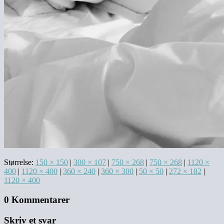
Størrelse:
150 × 150
|
300 × 107
|
750 × 268
|
750 × 268
|
1120 ×
400
|
1120 × 400
|
360 × 240
|
360 × 300
|
50 × 50
|
272 × 182
|
1120 × 400
0 Kommentarer
Skriv et svar