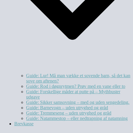
Guide: Lur! Må man vække et sovende barn, så det kan
sove om aftenen?
Guide: Rod i døgnrytmen? Prøv med en vane eller to
Guide: Forskellige måder at putte på – Mythbuster
udgave
Guide: Sikker samsovning – med og uden sengedeling.
Guide: Barnevogn – uden utryghed og gråd
Guide: Tremmeseng – uden utryghed og gråd
Guide: Natammestop – eller nedtrapning af natamning
Brevkasse