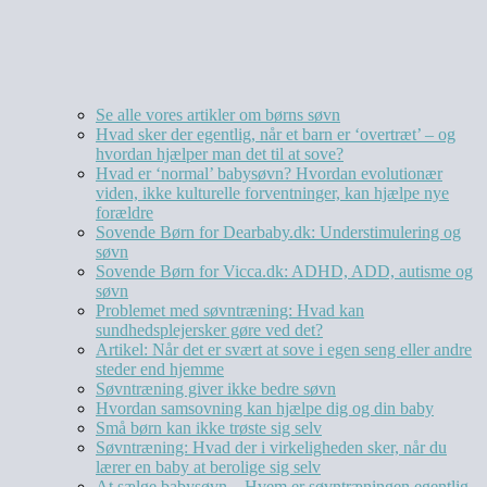
Se alle vores artikler om børns søvn
Hvad sker der egentlig, når et barn er ‘overtræt’ – og
hvordan hjælper man det til at sove?
Hvad er ‘normal’ babysøvn? Hvordan evolutionær
viden, ikke kulturelle forventninger, kan hjælpe nye
forældre
Sovende Børn for Dearbaby.dk: Understimulering og
søvn
Sovende Børn for Vicca.dk: ADHD, ADD, autisme og
søvn
Problemet med søvntræning: Hvad kan
sundhedsplejersker gøre ved det?
Artikel: Når det er svært at sove i egen seng eller andre
steder end hjemme
Søvntræning giver ikke bedre søvn
Hvordan samsovning kan hjælpe dig og din baby
Små børn kan ikke trøste sig selv
Søvntræning: Hvad der i virkeligheden sker, når du
lærer en baby at berolige sig selv
At sælge babysøvn – Hvem er søvntræningen egentlig