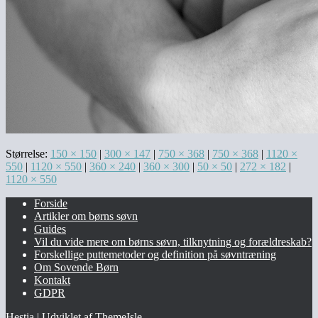
Størrelse:
150 × 150
|
300 × 147
|
750 × 368
|
750 × 368
|
1120 ×
550
|
1120 × 550
|
360 × 240
|
360 × 300
|
50 × 50
|
272 × 182
|
1120 × 550
Forside
Artikler om børns søvn
Guides
Vil du vide mere om børns søvn, tilknytning og forældreskab?​
Forskellige puttemetoder og definition på søvntræning
Om Sovende Børn
Kontakt
GDPR
Hestia | Udviklet af
ThemeIsle