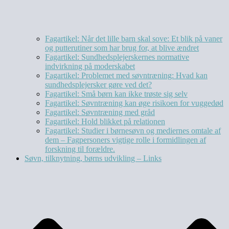
Fagartikel: Når det lille barn skal sove: Et blik på vaner
og putterutiner som har brug for, at blive ændret
Fagartikel: Sundhedsplejerskernes normative
indvirkning på moderskabet
Fagartikel: Problemet med søvntræning: Hvad kan
sundhedsplejersker gøre ved det?
Fagartikel: Små børn kan ikke trøste sig selv
Fagartikel: Søvntræning kan øge risikoen for vuggedød
Fagartikel: Søvntræning med gråd
Fagartikel: Hold blikket på relationen
Fagartikel: Studier i børnesøvn og mediernes omtale af
dem – Fagpersoners vigtige rolle i formidlingen af
forskning til forældre.
Søvn, tilknytning, børns udvikling – Links