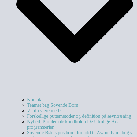
Kontakt
Teamet bag Sovende Børn
Vil du være med?
Forskellige puttemetoder og definition på søvntræning
Nyhed: Problematisk indhold i De Utrolige År-
programserien
Sovende Børns position i forhold til Aware Parenting’s