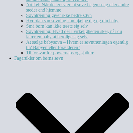
Artikel: Når det er svært at sove i egen seng eller andre
steder end hjemme
Søvntræning giver ikke bedre søvn
Hvordan samsovning kan hjælpe dig og din baby
Små børn kan ikke trøste sig selv
Søvntræning: Hvad der i virkeligheden sker, når du
lærer en baby at berolige sig selv
At sælge babysøvn – Hvem er søvntræningen egentlig
til? Babyen eller forælderen?
Til forsvar for powernaps og sjatlure
Fagartikler om børns søvn