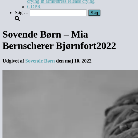
crying in arms/stress release crying
GDPR
Søg
Søg …
efter:
Sovende Børn – Mia
Bernscherer Bjørnfort2022
Udgivet af
Sovende Børn
den
maj 10, 2022