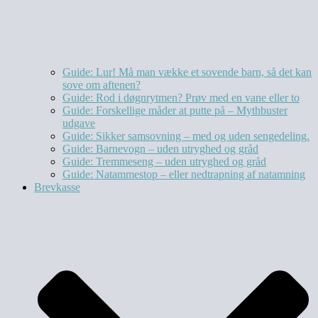
Guide: Lur! Må man vække et sovende barn, så det kan
sove om aftenen?
Guide: Rod i døgnrytmen? Prøv med en vane eller to
Guide: Forskellige måder at putte på – Mythbuster
udgave
Guide: Sikker samsovning – med og uden sengedeling.
Guide: Barnevogn – uden utryghed og gråd
Guide: Tremmeseng – uden utryghed og gråd
Guide: Natammestop – eller nedtrapning af natamning
Brevkasse