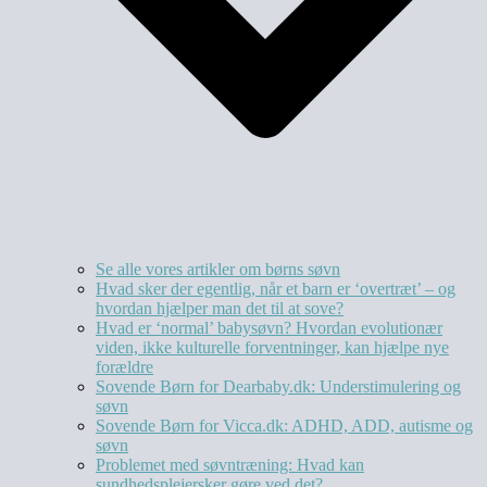
Se alle vores artikler om børns søvn
Hvad sker der egentlig, når et barn er ‘overtræt’ – og
hvordan hjælper man det til at sove?
Hvad er ‘normal’ babysøvn? Hvordan evolutionær
viden, ikke kulturelle forventninger, kan hjælpe nye
forældre
Sovende Børn for Dearbaby.dk: Understimulering og
søvn
Sovende Børn for Vicca.dk: ADHD, ADD, autisme og
søvn
Problemet med søvntræning: Hvad kan
sundhedsplejersker gøre ved det?