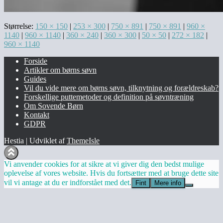
Størrelse:
150 × 150
|
253 × 300
|
750 × 891
|
750 × 891
|
960 ×
1140
|
960 × 1140
|
360 × 240
|
360 × 300
|
50 × 50
|
272 × 182
|
960 × 1140
Forside
Artikler om børns søvn
Guides
Vil du vide mere om børns søvn, tilknytning og forældreskab?​
Forskellige puttemetoder og definition på søvntræning
Om Sovende Børn
Kontakt
GDPR
Hestia | Udviklet af
ThemeIsle
Vi anvender cookies for at sikre at vi giver dig den bedst mulige
oplevelse af vores website. Hvis du fortsætter med at bruge dette site
vil vi antage at du er indforstået med det.
Fint
Mere info