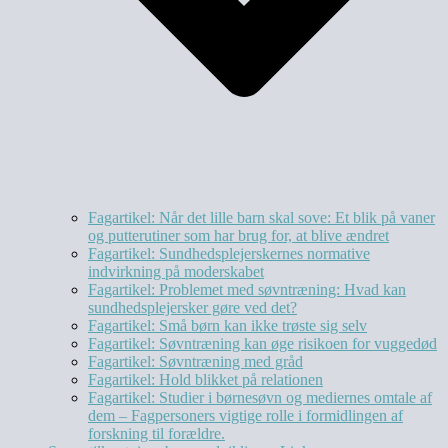
Fagartikel: Når det lille barn skal sove: Et blik på vaner
og putterutiner som har brug for, at blive ændret
Fagartikel: Sundhedsplejerskernes normative
indvirkning på moderskabet
Fagartikel: Problemet med søvntræning: Hvad kan
sundhedsplejersker gøre ved det?
Fagartikel: Små børn kan ikke trøste sig selv
Fagartikel: Søvntræning kan øge risikoen for vuggedød
Fagartikel: Søvntræning med gråd
Fagartikel: Hold blikket på relationen
Fagartikel: Studier i børnesøvn og mediernes omtale af
dem – Fagpersoners vigtige rolle i formidlingen af
forskning til forældre.