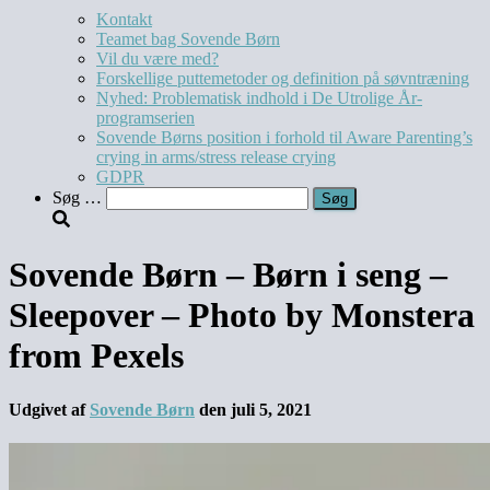
Kontakt
Teamet bag Sovende Børn
Vil du være med?
Forskellige puttemetoder og definition på søvntræning
Nyhed: Problematisk indhold i De Utrolige År-
programserien
Sovende Børns position i forhold til Aware Parenting’s
crying in arms/stress release crying
GDPR
Søg
Søg …
efter:
Sovende Børn – Børn i seng –
Sleepover – Photo by Monstera
from Pexels
Udgivet af
Sovende Børn
den
juli 5, 2021