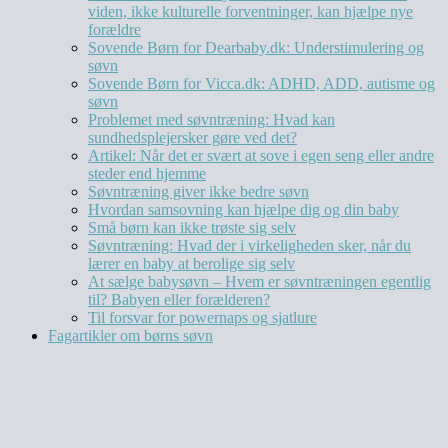
viden, ikke kulturelle forventninger, kan hjælpe nye
forældre
Sovende Børn for Dearbaby.dk: Understimulering og
søvn
Sovende Børn for Vicca.dk: ADHD, ADD, autisme og
søvn
Problemet med søvntræning: Hvad kan
sundhedsplejersker gøre ved det?
Artikel: Når det er svært at sove i egen seng eller andre
steder end hjemme
Søvntræning giver ikke bedre søvn
Hvordan samsovning kan hjælpe dig og din baby
Små børn kan ikke trøste sig selv
Søvntræning: Hvad der i virkeligheden sker, når du
lærer en baby at berolige sig selv
At sælge babysøvn – Hvem er søvntræningen egentlig
til? Babyen eller forælderen?
Til forsvar for powernaps og sjatlure
Fagartikler om børns søvn