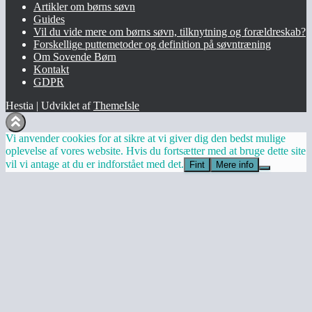
Artikler om børns søvn
Guides
Vil du vide mere om børns søvn, tilknytning og forældreskab?​
Forskellige puttemetoder og definition på søvntræning
Om Sovende Børn
Kontakt
GDPR
Hestia | Udviklet af
ThemeIsle
Vi anvender cookies for at sikre at vi giver dig den bedst mulige
oplevelse af vores website. Hvis du fortsætter med at bruge dette site
vil vi antage at du er indforstået med det.
Fint
Mere info