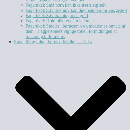
Fagartikel: Små børn kan ikke trøste sig selv
Fagartikel: Søvntræning kan øge risikoen for vuggedød
Fagartikel: Søvntræning med gråd
Fagartikel: Hold blikket på relationen
Fagartikel: Studier i børnesøvn og mediernes omtale af
dem – Fagpersoners vigtige rolle i formidlingen af
forskning til forældre.
Søvn, tilknytning, børns udvikling – Links