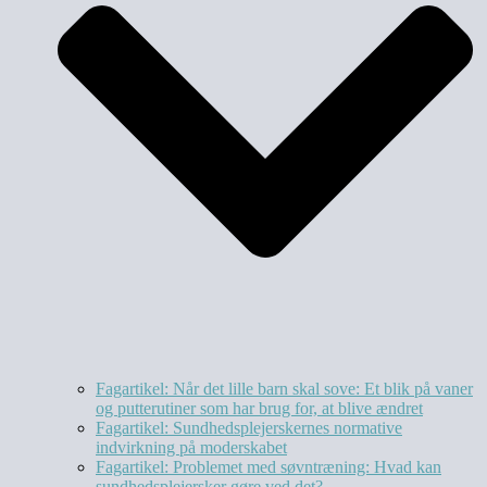
Fagartikel: Når det lille barn skal sove: Et blik på vaner
og putterutiner som har brug for, at blive ændret
Fagartikel: Sundhedsplejerskernes normative
indvirkning på moderskabet
Fagartikel: Problemet med søvntræning: Hvad kan
sundhedsplejersker gøre ved det?