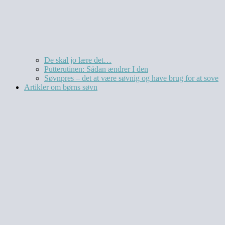
De skal jo lære det…
Putterutinen: Sådan ændrer I den
Søvnpres – det at være søvnig og have brug for at sove
Artikler om børns søvn