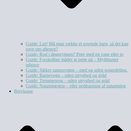
Guide: Lur! Må man vække et sovende barn, så det kan
sove om aftenen?
Guide: Rod i døgnrytmen? Prøv med en vane eller to
Guide: Forskellige måder at putte på – Mythbuster
udgave
Guide: Sikker samsovning – med og uden sengedeling.
Guide: Barnevogn – uden utryghed og gråd
Guide: Tremmeseng – uden utryghed og gråd
Guide: Natammestop – eller nedtrapning af natamning
Brevkasse