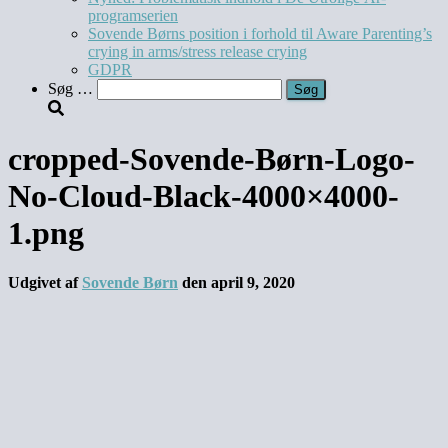
programserien
Sovende Børns position i forhold til Aware Parenting’s
crying in arms/stress release crying
GDPR
Søg
Søg …
efter:
cropped-Sovende-Børn-Logo-
No-Cloud-Black-4000×4000-
1.png
Udgivet af
Sovende Børn
den
april 9, 2020