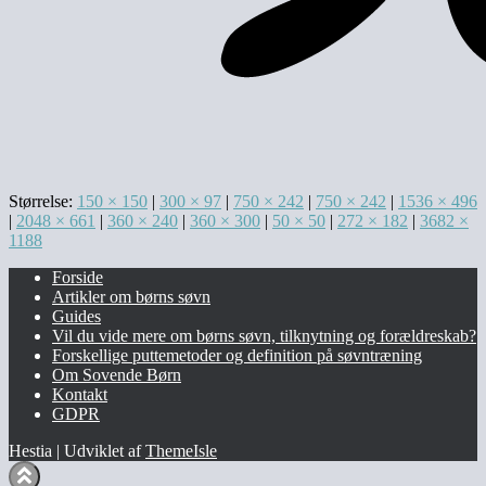
Størrelse:
150 × 150
|
300 × 97
|
750 × 242
|
750 × 242
|
1536 × 496
|
2048 × 661
|
360 × 240
|
360 × 300
|
50 × 50
|
272 × 182
|
3682 ×
1188
Forside
Artikler om børns søvn
Guides
Vil du vide mere om børns søvn, tilknytning og forældreskab?​
Forskellige puttemetoder og definition på søvntræning
Om Sovende Børn
Kontakt
GDPR
Hestia | Udviklet af
ThemeIsle