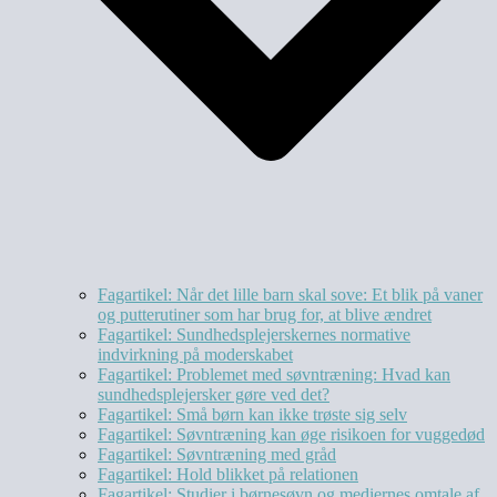
Fagartikel: Når det lille barn skal sove: Et blik på vaner
og putterutiner som har brug for, at blive ændret
Fagartikel: Sundhedsplejerskernes normative
indvirkning på moderskabet
Fagartikel: Problemet med søvntræning: Hvad kan
sundhedsplejersker gøre ved det?
Fagartikel: Små børn kan ikke trøste sig selv
Fagartikel: Søvntræning kan øge risikoen for vuggedød
Fagartikel: Søvntræning med gråd
Fagartikel: Hold blikket på relationen
Fagartikel: Studier i børnesøvn og mediernes omtale af