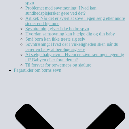
søvn
Problemet med søvntræning: Hvad kan
sundhedsplejersker gøre ved det?
Artikel: Når det er svært at sove i egen seng eller andre
steder end hjemme
Søvntræning giver ikke bedre søvn
Hvordan samsovning kan hjælpe dig og din baby
Små børn kan ikke trøste sig selv
Søvntræning: Hvad der i virkeligheden sker, når du
lærer en baby at berolige sig selv
At sælge babysøvn – Hvem er søvntræningen egentlig
til? Babyen eller forælderen?
Til forsvar for powernaps og sjatlure
Fagartikler om børns søvn